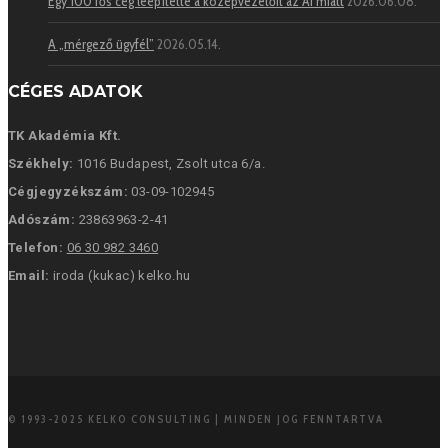
Egy 100 fős cég leépítette a középvezetőit az AI miatt
2026.06.08.
A „mérgező ügyfél”
2026.05.14.
CÉGES ADATOK
TK Akadémia Kft.
Székhely:
1016 Budapest, Zsolt utca 6/a.
Cégjegyzékszám:
03-09-102945
Adószám:
23863963-2-41
Telefon:
06 30 982 3460
Email:
iroda (kukac) kelko.hu
© 1993-2025 KELKO CONSULTING | MINDEN JOG FENNTARTVA