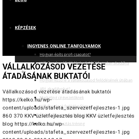
KÉPZÉSEK
INGYENES ONLINE TANFOLYAMOK
Hogyan építs profi csapatot?
Vállalkozásod fejlődésének 10 láthatatlan akadálya
VÁLLALKOZÁSOD VEZETÉSE
TRÉNINGEK, ELŐADÁSOK
ÁTADÁSÁNAK BUKTATÓI
Hogyan küzd le a vállalkozásod fejlődésének útjában
álló akadályokat?
Vállalkozásod vezetése átadásának buktatói
Marketing cégvezetőknek
https://kelko.hu/wp-
Vállalkozások fejlődési fázisai
content/uploads/stafeta_szervezetfejlesztes-1.jpg
Értékesítési csapatépítés tréning
860
370
KKV üzletfejlesztés blog
KKV üzletfejlesztés
blog
https://kelko.hu/wp-
Vezető kiválasztás tréning
content/uploads/stafeta_szervezetfejlesztes-1.jpg