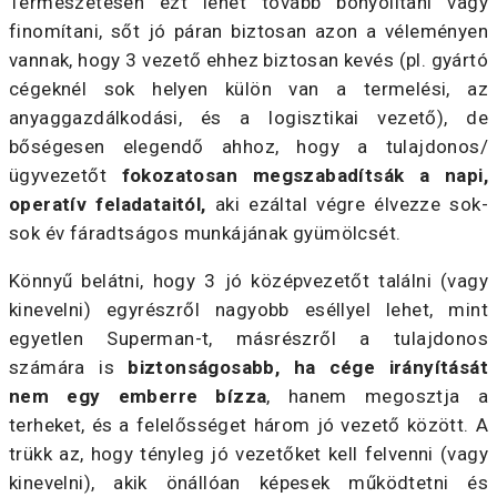
Természetesen ezt lehet tovább bonyolítani vagy
finomítani, sőt jó páran biztosan azon a véleményen
vannak, hogy 3 vezető ehhez biztosan kevés (pl. gyártó
cégeknél sok helyen külön van a termelési, az
anyaggazdálkodási, és a logisztikai vezető), de
bőségesen elegendő ahhoz, hogy a tulajdonos/
ügyvezetőt
fokozatosan megszabadítsák a napi,
operatív feladataitól,
aki ezáltal végre élvezze sok-
sok év fáradtságos munkájának gyümölcsét.
Könnyű belátni, hogy 3 jó középvezetőt találni (vagy
kinevelni) egyrészről nagyobb eséllyel lehet, mint
egyetlen Superman-t, másrészről a tulajdonos
számára is
biztonságosabb, ha cége irányítását
nem egy emberre bízza
, hanem megosztja a
terheket, és a felelősséget három jó vezető között. A
trükk az, hogy tényleg jó vezetőket kell felvenni (vagy
kinevelni), akik önállóan képesek működtetni és