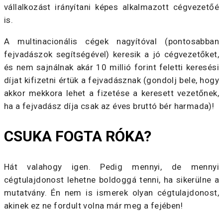
vállalkozást irányítani képes alkalmazott cégvezetőé
is.
A multinacionális cégek nagyítóval (pontosabban
fejvadászok segítségével) keresik a jó cégvezetőket,
és nem sajnálnak akár 10 millió forint feletti keresési
díjat kifizetni értük a fejvadásznak (gondolj bele, hogy
akkor mekkora lehet a fizetése a keresett vezetőnek,
ha a fejvadász díja csak az éves bruttó bér harmada)!
CSUKA FOGTA RÓKA?
Hát valahogy igen. Pedig mennyi, de mennyi
cégtulajdonost lehetne boldoggá tenni, ha sikerülne a
mutatvány. Én nem is ismerek olyan cégtulajdonost,
akinek ez ne fordult volna már meg a fejében!