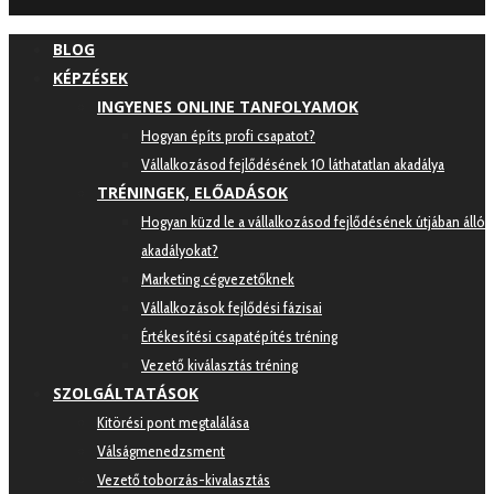
BLOG
KÉPZÉSEK
INGYENES ONLINE TANFOLYAMOK
Hogyan építs profi csapatot?
Vállalkozásod fejlődésének 10 láthatatlan akadálya
TRÉNINGEK, ELŐADÁSOK
Hogyan küzd le a vállalkozásod fejlődésének útjában álló
akadályokat?
Marketing cégvezetőknek
Vállalkozások fejlődési fázisai
Értékesítési csapatépítés tréning
Vezető kiválasztás tréning
SZOLGÁLTATÁSOK
Kitörési pont megtalálása
Válságmenedzsment
Vezető toborzás-kivalasztás