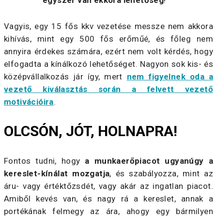
Vagyis, egy 15 fős kkv vezetése messze nem akkora
kihívás, mint egy 500 fős erőműé, és főleg nem
annyira érdekes számára, ezért nem volt kérdés, hogy
elfogadta a kínálkozó lehetőséget. Nagyon sok kis- és
középvállalkozás jár így, mert
nem figyelnek oda a
vezető kiválasztás során a felvett vezető
motivációira
.
OLCSÓN, JÓT, HOLNAPRA!
Fontos tudni, hogy
a munkaerőpiacot ugyanúgy a
kereslet-kínálat mozgatja
, és szabályozza, mint az
áru- vagy értéktőzsdét, vagy akár az ingatlan piacot.
Amiből kevés van, és nagy rá a kereslet, annak a
portékának felmegy az ára, ahogy egy bármilyen