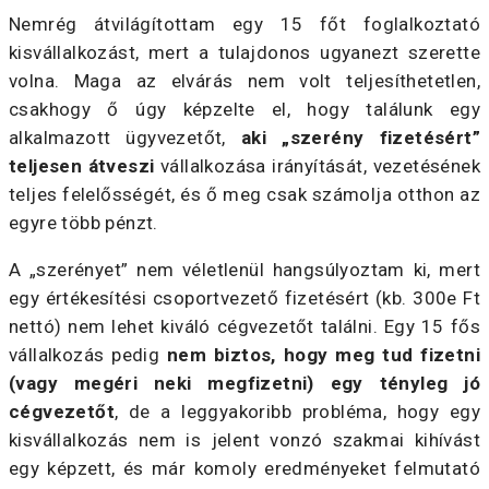
Nemrég átvilágítottam egy 15 főt foglalkoztató
kisvállalkozást, mert a tulajdonos ugyanezt szerette
volna. Maga az elvárás nem volt teljesíthetetlen,
csakhogy ő úgy képzelte el, hogy találunk egy
alkalmazott ügyvezetőt,
aki „szerény fizetésért”
teljesen átveszi
vállalkozása irányítását, vezetésének
teljes felelősségét, és ő meg csak számolja otthon az
egyre több pénzt.
A „szerényet” nem véletlenül hangsúlyoztam ki, mert
egy értékesítési csoportvezető fizetésért (kb. 300e Ft
nettó) nem lehet kiváló cégvezetőt találni. Egy 15 fős
vállalkozás pedig
nem biztos, hogy meg tud fizetni
(vagy megéri neki megfizetni) egy tényleg jó
cégvezetőt
, de a leggyakoribb probléma, hogy egy
kisvállalkozás nem is jelent vonzó szakmai kihívást
egy képzett, és már komoly eredményeket felmutató