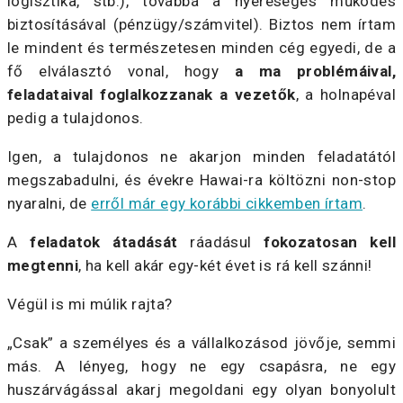
logisztika, stb.), továbbá a nyereséges működés
biztosításával (pénzügy/számvitel). Biztos nem írtam
le mindent és természetesen minden cég egyedi, de a
fő elválasztó vonal, hogy
a ma problémáival,
feladataival foglalkozzanak a vezetők
, a holnapéval
pedig a tulajdonos.
Igen, a tulajdonos ne akarjon minden feladatától
megszabadulni, és évekre Hawai-ra költözni non-stop
nyaralni, de
erről már egy korábbi cikkemben írtam
.
A
feladatok átadását
ráadásul
fokozatosan kell
megtenni
, ha kell akár egy-két évet is rá kell szánni!
Végül is mi múlik rajta?
„Csak” a személyes és a vállalkozásod jövője, semmi
más. A lényeg, hogy ne egy csapásra, ne egy
huszárvágással akarj megoldani egy olyan bonyolult