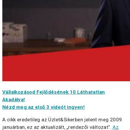
Vállalkozásod Fejlődésének 10 Láthatatlan
Akadálya!
Nézd meg az első 3 videót ingyen!
A cikk eredetileg az Üzlet&Sikerben jelent meg 2009.
januárban, ez az aktualizált, „rendezői változat”.
Az