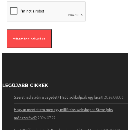
LEGÚJABB CIKKEK
Szeretnéd eladni a cégedet? Hadd sokkoljalak egy kicsit!
2026.08.05.
Hogyan mentettem meg egy milliárdos webshopot Steve Jobs
módszerével?
2026.07.22.