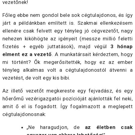
vezetőnek!
Főleg ebbe nem gondol bele sok cégtulajdonos, és így
járt a példánkban említett is. Szakmai ellenkezésem
ellenére csak felvett egy tényleg jó cégvezetőt, nagy
nehezen kiköhögte az igényeit (messze millió feletti
fizetés + egyéb juttatások), majd végül
3 hónap
elment ez a vezető
. A munkatársait kérdeztem, hogy
mi történt? Ők megerősítették, hogy ez az ember
tényleg alkalmas volt a cégtulajdonostól átvenni a
vezetést, de volt egy kis bibi.
Az illető vezetőt megkereste egy fejvadász, és egy
hőerőmű vezérigazgatói pozícióját ajánlották fel neki,
amit ő el is fogadott. Így fogalmazott a meglepett
cégtulajdonosnak:
„Ne haragudjon, de
az életben csak
egyszer van ekkora lehetőség
!”