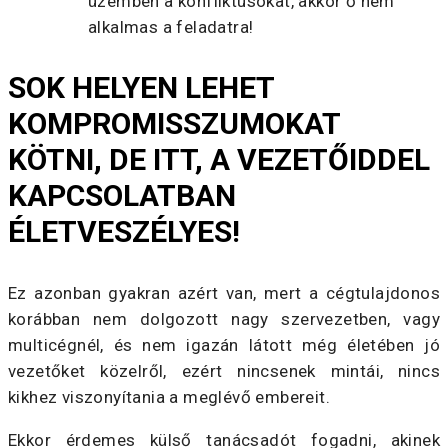
üzemben a konfliktusokat, akkor ő nem
alkalmas a feladatra!
SOK HELYEN LEHET
KOMPROMISSZUMOKAT
KÖTNI, DE ITT, A VEZETŐIDDEL
KAPCSOLATBAN
ÉLETVESZÉLYES!
Ez azonban gyakran azért van, mert a cégtulajdonos
korábban nem dolgozott nagy szervezetben, vagy
multicégnél, és nem igazán látott még életében jó
vezetőket közelről, ezért nincsenek mintái, nincs
kikhez viszonyítania a meglévő embereit.
Ekkor érdemes külső tanácsadót fogadni, akinek