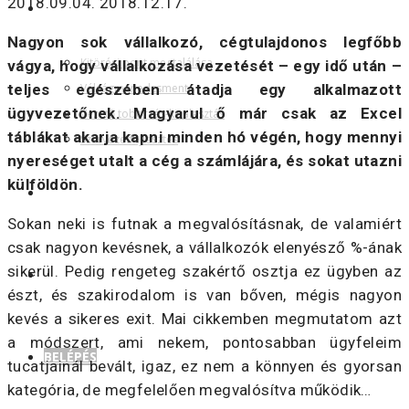
2018.09.04.
2018.12.17.
SZOLGÁLTATÁSOK
Nagyon sok vállalkozó, cégtulajdonos legfőbb
Kitörési pont megtalálása
vágya, hogy vállalkozása vezetését – egy idő után –
teljes egészében átadja egy alkalmazott
Válságmenedzsment
ügyvezetőnek. Magyarul ő már csak az Excel
Vezető toborzás-kivalasztás
táblákat akarja kapni minden hó végén, hogy mennyi
Szervezetfejlesztés
nyereséget utalt a cég a számlájára, és sokat utazni
külföldön.
RÓLAM
Sokan neki is futnak a megvalósításnak, de valamiért
csak nagyon kevésnek, a vállalkozók elenyésző %-ának
sikerül. Pedig rengeteg szakértő osztja ez ügyben az
KAPCSOLAT
észt, és szakirodalom is van bőven, mégis nagyon
kevés a sikeres exit. Mai cikkemben megmutatom azt
a módszert, ami nekem, pontosabban ügyfeleim
BELÉPÉS
tucatjainál bevált, igaz, ez nem a könnyen és gyorsan
kategória, de megfelelően megvalósítva működik…