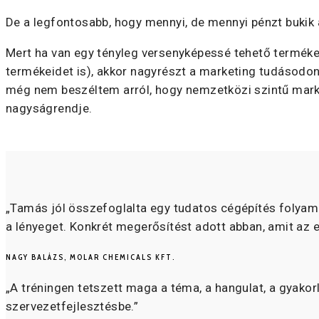
De a legfontosabb, hogy mennyi, de mennyi pénzt bukik
Mert ha van egy tényleg versenyképessé tehető terméke
termékeidet is), akkor nagyrészt a marketing tudásodon m
még nem beszéltem arról, hogy nemzetközi szintű marke
nagyságrendje.
„Tamás jól összefoglalta egy tudatos cégépítés folyamatá
a lényeget. Konkrét megerősítést adott abban, amit az 
NAGY BALÁZS, MOLAR CHEMICALS KFT.
„A tréningen tetszett maga a téma, a hangulat, a gyakor
szervezetfejlesztésbe.”