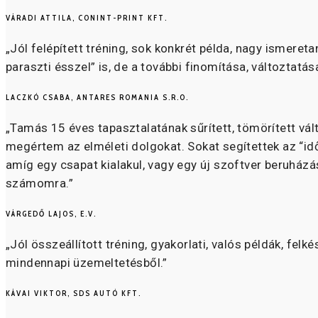
VÁRADI ATTILA, CONINT-PRINT KFT.
„Jól felépített tréning, sok konkrét példa, nagy ismere
paraszti ésszel” is, de a további finomítása, változtatás
LACZKÓ CSABA, ANTARES ROMANIA S.R.O.
„Tamás 15 éves tapasztalatának sűrített, tömörített vá
megértem az elméleti dolgokat. Sokat segítettek az “i
amíg egy csapat kialakul, vagy egy új szoftver beruház
számomra.”
VÁRGEDŐ LAJOS, E.V.
„Jól összeállított tréning, gyakorlati, valós példák, f
mindennapi üzemeltetésből.”
KÁVAI VIKTOR, SDS AUTÓ KFT.