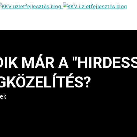
IK MÁR A "HIRDES
GKÖZELÍTÉS?
nek