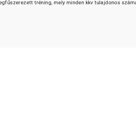
megfűszerezett tréning, mely minden kkv tulajdonos szám
(és/vagy marketing munkatársuk) tényleg jó munkát végez
y nagyrészt a marketing tudásukon múlik cégük növekedé