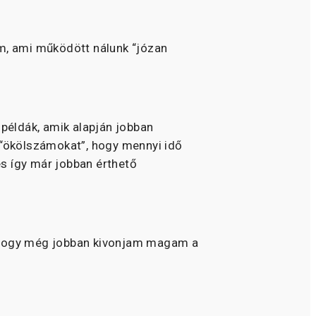
em, ami működött nálunk “józan
példák, amik alapján jobban
 “ökölszámokat”, hogy mennyi idő
és így már jobban érthető
ra, hogy még jobban kivonjam magam a