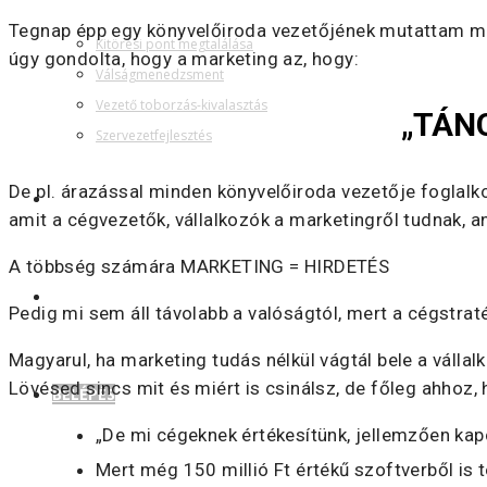
Tegnap épp egy könyvelőiroda vezetőjének mutattam meg,
Kitörési pont megtalálása
úgy gondolta, hogy a marketing az, hogy:
Válságmenedzsment
Vezető toborzás-kivalasztás
„TÁNC
Szervezetfejlesztés
De pl. árazással minden könyvelőiroda vezetője foglalko
RÓLAM
amit a cégvezetők, vállalkozók a marketingről tudnak, 
A többség számára MARKETING = HIRDETÉS
KAPCSOLAT
Pedig mi sem áll távolabb a valóságtól, mert a cégstr
Magyarul, ha marketing tudás nélkül vágtál bele a váll
Lövésed sincs mit és miért is csinálsz, de főleg ahhoz,
BELÉPÉS
„De mi cégeknek értékesítünk, jellemzően kap
Mert még 150 millió Ft értékű szoftverből is 