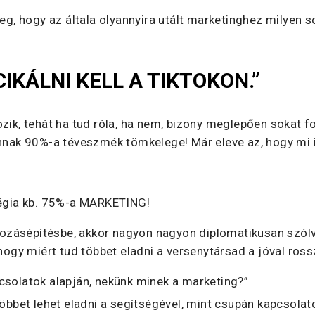
 hogy az általa olyannyira utált marketinghez milyen so
IKÁLNI KELL A TIKTOKON.”
zik, tehát ha tud róla, ha nem, bizony meglepően sokat fo
annak 90%-a téveszmék tömkelege! Már eleve az, hogy mi 
atégia kb. 75%-a MARKETING!
alkozásépítésbe, akkor nagyon nagyon diplomatikusan szól
 hogy miért tud többet eladni a versenytársad a jóval ros
csolatok alapján, nekünk minek a marketing?”
többet lehet eladni a segítségével, mint csupán kapcsolat