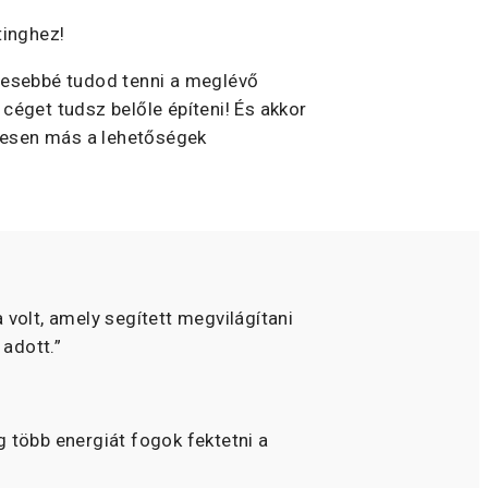
tinghez!
pesebbé tudod tenni a meglévő
céget tudsz belőle építeni! És akkor
ljesen más a lehetőségek
 volt, amely segített megvilágítani
 adott.”
g több energiát fogok fektetni a