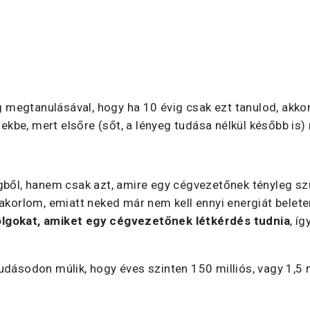
(és/vagy marketing munkatársuk) tényleg jó munkát végez
y nagyrészt a marketing tudásukon múlik vállalkozásuk n
megtanulásával, hogy ha 10 évig csak ezt tanulod, akko
ekbe, mert elsőre (sőt, a lényeg tudása nélkül később is) 
ngből, hanem csak azt, amire egy cégvezetőnek tényleg s
akorlom, emiatt neked már nem kell ennyi energiát belete
olgokat, amiket egy cégvezetőnek létkérdés tudnia
, í
dásodon múlik, hogy éves szinten 150 milliós, vagy 1,5 m