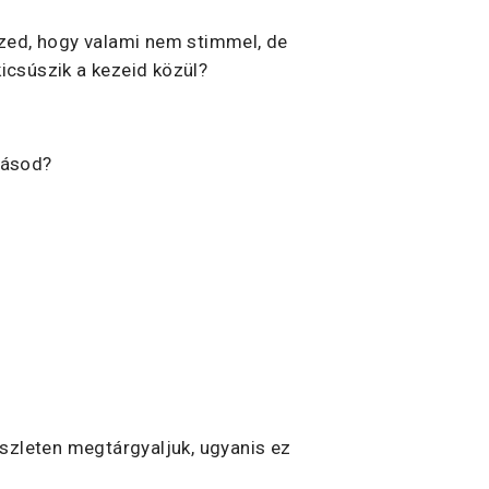
rzed, hogy valami nem stimmel, de
icsúszik a kezeid közül?
tásod?
észleten megtárgyaljuk, ugyanis ez