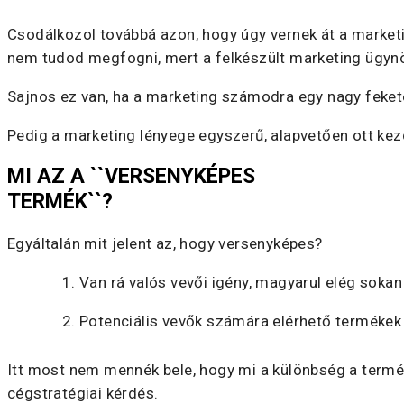
Csodálkozol továbbá azon, hogy úgy vernek át a marketi
nem tudod megfogni, mert a felkészült marketing ügynök
Sajnos ez van, ha a marketing számodra egy nagy feket
Pedig a marketing lényege egyszerű, alapvetően ott ke
MI AZ A ``VERSENYKÉPES
TERMÉK``?
Egyáltalán mit jelent az, hogy versenyképes?
Van rá valós vevői igény, magyarul elég sokan
Potenciális vevők számára elérhető terméke
Itt most nem mennék bele, hogy mi a különbség a termék
cégstratégiai kérdés.