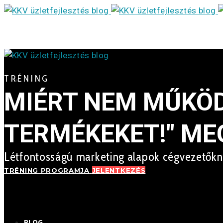
TRÉNING
MIÉRT NEM MŰKÖD
TERMÉKEKET!" ME
Létfontosságú marketing alapok cégvezetők
TRÉNING PROGRAMJA
JELENTKEZÉS
BLOG