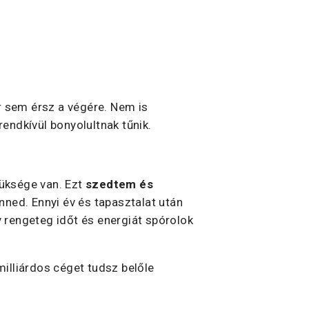
 vagy csak ügyesen prezentálja a
övekedése és sikere.
r sem érsz a végére. Nem is
rendkívül bonyolultnak tűnik.
züksége van. Ezt
szedtem és
nned. Ennyi év és tapasztalat után
gy rengeteg időt és energiát spórolok
illiárdos céget tudsz belőle