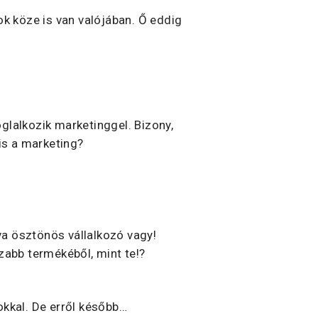
k köze is van valójában. Ő eddig
glalkozik marketinggel. Bizony,
is a marketing?
va ösztönös vállalkozó vagy!
szabb termékéből, mint te!?
okkal. De erről később…