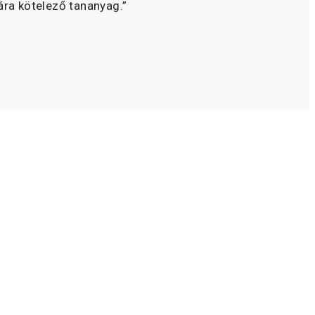
ára kötelező tananyag.”
 vagy csak ügyesen prezentálja a
se és sikere.