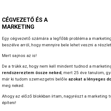
akik szeretnék átlátni, hogy a marketing ügynökségük 
semmit. De legfőképpen azoknak, akik megértették, hog
CÉGVEZETŐ ÉS A
MARKETING
Egy cégvezető számára a legfőbb probléma a marketing 
beszélve arról, hogy mennyire bele lehet veszni a részlet
Mert sajnos az is!
De a trükk az, hogy nem kell mindent tudnod a marketi
rendszereztem össze neked
, mert 25 éve tanulom, gy
már ki tudom szemezgetni belőle
azokat a lényeges d
meg neked.
Ahogy az előző blokkban írtam, nagyrészt a marketing tu
építeni!