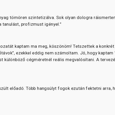
tanyag tömören szintetizálva. Sok olyan dologra ráismert
a tanulást, profizmust igényel.”
ltozatát kaptam ma meg, köszönöm! Tetszettek a konkrét 
dőtávok”, ezekkel eddig nem számoltam. Jó, hogy kaptam
ást különböző cégméretnél reális megvalósítani. A tervez
elkészült előadó. Több hangsúlyt fogok ezután fektetni ar