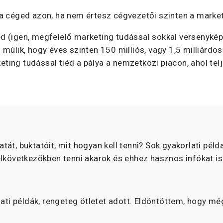
 a céged azon, ha nem értesz cégvezetői szinten a marke
d (igen, megfelelő marketing tudással sokkal versenyké
úlik, hogy éves szinten 150 milliós, vagy 1,5 milliárdos 
ting tudással tiéd a pálya a nemzetközi piacon, ahol te
t, buktatóit, mit hogyan kell tenni? Sok gyakorlati példa
elkövetkezőkben tenni akarok és ehhez hasznos infókat is
lati példák, rengeteg ötletet adott. Eldöntöttem, hogy mé