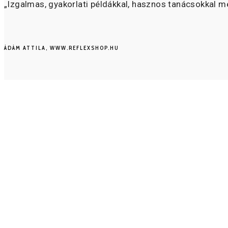
„Izgalmas, gyakorlati példákkal, hasznos tanácsokkal 
ÁDÁM ATTILA, WWW.REFLEXSHOP.HU
EZ A TRÉNING
KINEK SZÓL?
CÉGVEZETŐKNEK
akik szeretnék átlátni, hogy a marketing ügynökségük 
semmit. De legfőképpen azoknak, akik megértették, hog
VÁLLALKOZÓKNAK