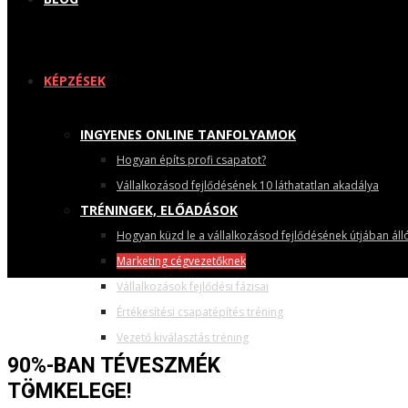
KÉPZÉSEK
INGYENES ONLINE TANFOLYAMOK
Hogyan építs profi csapatot?
Vállalkozásod fejlődésének 10 láthatatlan akadálya
TRÉNINGEK, ELŐADÁSOK
Hogyan küzd le a vállalkozásod fejlődésének útjában áll
Marketing cégvezetőknek
Vállalkozások fejlődési fázisai
Értékesítési csapatépítés tréning
Vezető kiválasztás tréning
90%-BAN TÉVESZMÉK
TÖMKELEGE!
SZOLGÁLTATÁSOK