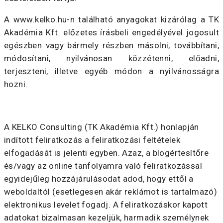
A www.kelko.hu-n található anyagokat kizárólag a TK
Akadémia Kft. előzetes írásbeli engedélyével jogosult
egészben vagy bármely részben másolni, továbbítani,
módosítani, nyilvánosan közzétenni, előadni,
terjeszteni, illetve egyéb módon a nyilvánosságra
hozni.
A KELKO Consulting (TK Akadémia Kft.) honlapján
indított feliratkozás a feliratkozási feltételek
elfogadását is jelenti egyben. Azaz, a blogértesítőre
és/vagy az online tanfolyamra való feliratkozással
egyidejűleg hozzájárulásodat adod, hogy ettől a
weboldaltól (esetlegesen akár reklámot is tartalmazó)
elektronikus levelet fogadj. A feliratkozáskor kapott
adatokat bizalmasan kezeljük, harmadik személynek