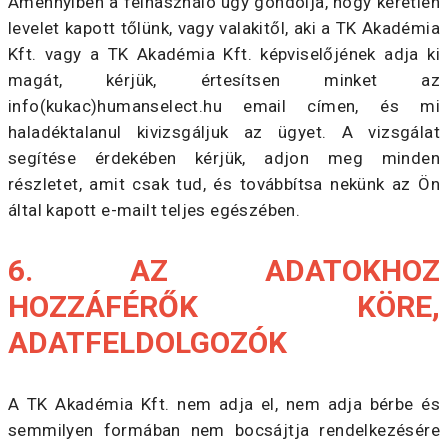
Amennyiben a felhasználó úgy gondolja, hogy kéretlen
levelet kapott tőlünk, vagy valakitől, aki a TK Akadémia
Kft. vagy a TK Akadémia Kft. képviselőjének adja ki
magát, kérjük, értesítsen minket az
info(kukac)humanselect.hu email címen, és mi
haladéktalanul kivizsgáljuk az ügyet. A vizsgálat
segítése érdekében kérjük, adjon meg minden
részletet, amit csak tud, és továbbítsa nekünk az Ön
által kapott e-mailt teljes egészében.
6. AZ ADATOKHOZ
HOZZÁFÉRŐK KÖRE,
ADATFELDOLGOZÓK
A TK Akadémia Kft. nem adja el, nem adja bérbe és
semmilyen formában nem bocsájtja rendelkezésére