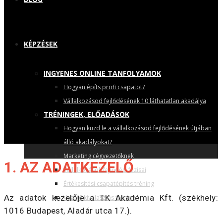
KÉPZÉSEK
INGYENES ONLINE TANFOLYAMOK
Hogyan építs profi csapatot?
Vállalkozásod fejlődésének 10 láthatatlan akadálya
TRÉNINGEK, ELŐADÁSOK
Hogyan küzd le a vállalkozásod fejlődésének útjában
álló akadályokat?
Marketing cégvezetőknek
1. AZ ADATKEZELŐ
Vállalkozások fejlődési fázisai
Értékesítési csapatépítés tréning
Az adatok kezelője a TK Akadémia Kft. (székhely:
Vezető kiválasztás tréning
1016 Budapest, Aladár utca 17.).