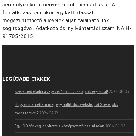
semmilyen körülmények között nem adjuk át. A
feliratkozás bármikor egy kattintással
megszüntethető a levelek alján található link
segítségével. Adatkezelési nyilvántartási szám: NAIH-
91705/2015.
LEGÚJABB CIKKEK
Szeretnéd eladni a cégedet? Hadd sokkoljalak egy kicsit!
2026.08.05.
Hogyan mentettem meg egy milliárdos webshopot Steve Jobs
módszerével?
2026.07.22.
Egy 100 fős cég leépítette a középvezetőit az AI miatt
2026.06.08.