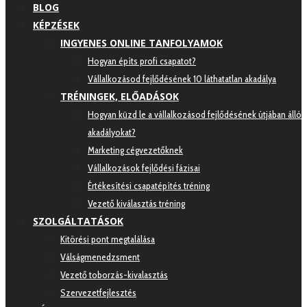
BLOG
KÉPZÉSEK
INGYENES ONLINE TANFOLYAMOK
Hogyan építs profi csapatot?
Vállalkozásod fejlődésének 10 láthatatlan akadálya
TRÉNINGEK, ELŐADÁSOK
Hogyan küzd le a vállalkozásod fejlődésének útjában álló
akadályokat?
Marketing cégvezetőknek
Vállalkozások fejlődési fázisai
Értékesítési csapatépítés tréning
Vezető kiválasztás tréning
SZOLGÁLTATÁSOK
Kitörési pont megtalálása
Válságmenedzsment
Vezető toborzás-kivalasztás
Szervezetfejlesztés