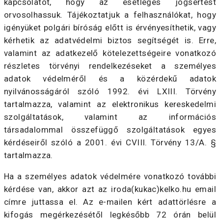
kapcsolatot, hogy az esetleges jogsértést
orvosolhassuk. Tájékoztatjuk a felhasználókat, hogy
igényüket polgári bíróság előtt is érvényesíthetik, vagy
kérhetik az adatvédelmi biztos segítségét is. Erre,
valamint az adatkezelő kötelezettségeire vonatkozó
részletes törvényi rendelkezéseket a személyes
adatok védelméről és a közérdekű adatok
nyilvánosságáról szóló 1992. évi LXIII. Törvény
tartalmazza, valamint az elektronikus kereskedelmi
szolgáltatások, valamint az információs
társadalommal összefüggő szolgáltatások egyes
kérdéseiről szóló a 2001. évi CVIII. Törvény 13/A. §
tartalmazza.
Ha a személyes adatok védelmére vonatkozó további
kérdése van, akkor azt az iroda(kukac)kelko.hu email
címre juttassa el. Az e-mailen kért adattörlésre a
kifogás megérkezésétől legkésőbb 72 órán belül