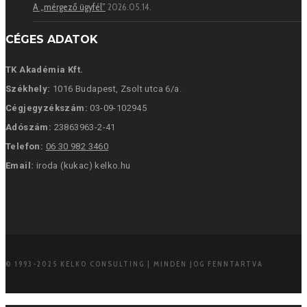
A „mérgező ügyfél”
2026.05.14.
CÉGES ADATOK
TK Akadémia Kft.
Székhely:
1016 Budapest, Zsolt utca 6/a.
Cégjegyzékszám:
03-09-102945
Adószám:
23863963-2-41
Telefon:
06 30 982 3460
Email:
iroda (kukac) kelko.hu
© 1993-2025 KELKO CONSULTING | MINDEN JOG FENNTARTVA