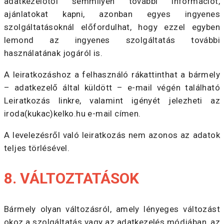
adatkezelőtől semmilyen további információt,
ajánlatokat kapni, azonban egyes ingyenes
szolgáltatásoknál előfordulhat, hogy ezzel egyben
lemond az ingyenes szolgáltatás további
használatának jogáról is.
A leiratkozáshoz a felhasználó rákattinthat a bármely
– adatkezelő által küldött – e-mail végén található
Leiratkozás linkre, valamint igényét jelezheti az
iroda(kukac)kelko.hu e-mail címen.
A levelezésről való leiratkozás nem azonos az adatok
teljes törlésével.
8. VÁLTOZTATÁSOK
Bármely olyan változásról, amely lényeges változást
okoz a szolgáltatás vagy az adatkezelés módjában, az