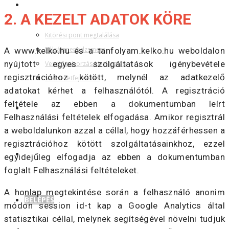
SZOLGÁLTATÁSOK
2. A KEZELT ADATOK KÖRE
Kitörési pont megtalálása
Válságmenedzsment
A www.kelko.hu és a tanfolyam.kelko.hu weboldalon
nyújtott egyes szolgáltatások igénybevétele
Vezető toborzás-kivalasztás
regisztrációhoz kötött, melynél az adatkezelő
Szervezetfejlesztés
adatokat kérhet a felhasználótól. A regisztráció
feltétele az ebben a dokumentumban leírt
RÓLAM
Felhasználási feltételek elfogadása. Amikor regisztrál
a weboldalunkon azzal a céllal, hogy hozzáférhessen a
regisztrációhoz kötött szolgáltatásainkhoz, ezzel
KAPCSOLAT
egyidejűleg elfogadja az ebben a dokumentumban
foglalt Felhasználási feltételeket.
A honlap megtekintése során a felhasználó anonim
BELÉPÉS
módon session id-t kap a Google Analytics által
statisztikai céllal, melynek segítségével növelni tudjuk