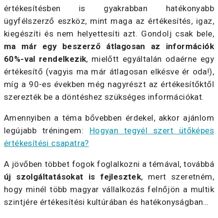
értékesítésben is gyakrabban hatékonyabb
ügyfélszerző eszköz, mint maga az értékesítés, igaz,
kiegészíti és nem helyettesíti azt. Gondolj csak bele,
ma már egy beszerző átlagosan az információk
60%-val rendelkezik
, mielőtt egyáltalán odaérne egy
értékesítő (vagyis ma már átlagosan elkésve ér oda!),
míg a 90-es években még nagyrészt az értékesítőktől
szerezték be a döntéshez szükséges információkat.
Amennyiben a téma bővebben érdekel, akkor ajánlom
legújabb tréningem:
Hogyan tegyél szert ütőképes
értékesítési csapatra?
A jövőben többet fogok foglalkozni a témával, továbbá
új szolgáltatásokat is fejlesztek
, mert szeretném,
hogy minél több magyar vállalkozás felnőjön a multik
szintjére értékesítési kultúrában és hatékonyságban…