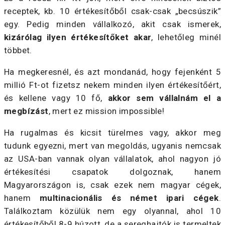
receptek, kb. 10 értékesítőből csak-csak „becsúszik”
egy. Pedig minden vállalkozó, akit csak ismerek,
kizárólag ilyen értékesítőket akar
, lehetőleg minél
többet.
Ha megkeresnél, és azt mondanád, hogy fejenként 5
millió Ft-ot fizetsz nekem minden ilyen értékesítőért,
és kellene vagy 10 fő,
akkor sem vállalnám el a
megbízást
, mert ez mission impossible!
Ha rugalmas és kicsit türelmes vagy, akkor meg
tudunk egyezni, mert van megoldás, ugyanis nemcsak
az USA-ban vannak olyan vállalatok, ahol nagyon jó
értékesítési csapatok dolgoznak, hanem
Magyarországon is, csak ezek nem magyar cégek,
hanem
multinacionális és német ipari cégek
.
Találkoztam közülük nem egy olyannal, ahol 10
értékesítőből 8-9 húzott, de a sereghajtók is termeltek