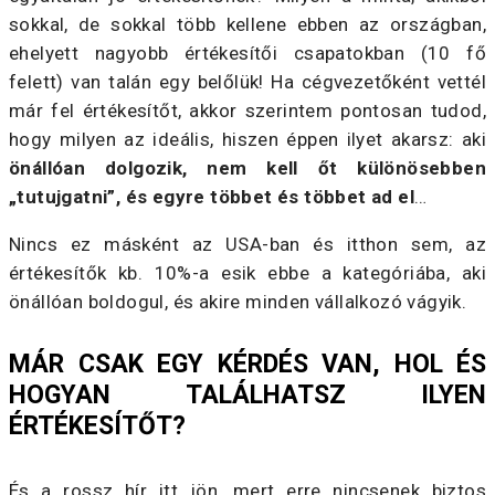
sokkal, de sokkal több kellene ebben az országban,
ehelyett nagyobb értékesítői csapatokban (10 fő
felett) van talán egy belőlük! Ha cégvezetőként vettél
már fel értékesítőt, akkor szerintem pontosan tudod,
hogy milyen az ideális, hiszen éppen ilyet akarsz: aki
önállóan dolgozik, nem kell őt különösebben
„tutujgatni”, és egyre többet és többet ad el
…
Nincs ez másként az USA-ban és itthon sem, az
értékesítők kb. 10%-a esik ebbe a kategóriába, aki
önállóan boldogul, és akire minden vállalkozó vágyik.
MÁR CSAK EGY KÉRDÉS VAN, HOL ÉS
HOGYAN TALÁLHATSZ ILYEN
ÉRTÉKESÍTŐT?
És a rossz hír itt jön, mert erre nincsenek biztos