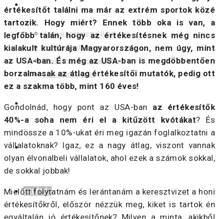
SZOLGÁLTATÁSOK
értékesítőt találni ma már az extrém sportok közé
tartozik. Hogy miért? Ennek több oka is van, a
Kitörési pont megtalálása
legfőbb talán, hogy az értékesítésnek még nincs
kialakult kultúrája Magyarországon, nem úgy, mint
Válságmenedzsment
az USA-ban. És még az USA-ban is megdöbbentően
Vezető toborzás-kivalasztás
borzalmasak az átlag értékesítői mutatók, pedig ott
Szervezetfejlesztés
ez a szakma több, mint 160 éves!
RÓLAM
Gondolnád, hogy pont az USA-ban
az értékesítők
40%-a soha nem éri el a kitűzött kvótákat
? És
mindössze a 10%-ukat éri meg igazán foglalkoztatni a
vállalatoknak? Igaz, ez a nagy átlag, viszont vannak
KAPCSOLAT
olyan élvonalbeli vállalatok, ahol ezek a számok sokkal,
de sokkal jobbak!
BELÉPÉS
Mielőtt folytatnám és lerántanám a keresztvizet a honi
értékesítőkről, először nézzük meg, kiket is tartok én
egyáltalán jó értékesítőnek? Milyen a minta, akikből