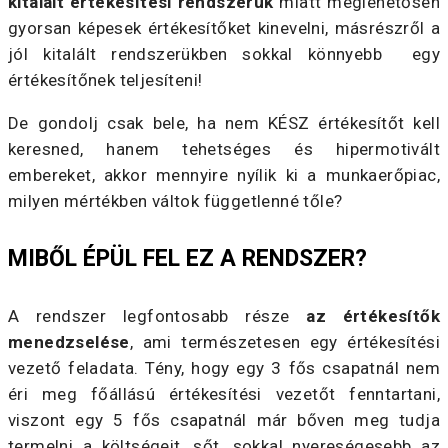
kitalált értékesítési rendszerük
miatt meglehetősen
gyorsan képesek értékesítőket kinevelni, másrészről a
jól kitalált rendszerükben sokkal könnyebb egy
értékesítőnek teljesíteni!
De gondolj csak bele, ha nem KÉSZ értékesítőt kell
keresned, hanem tehetséges és hipermotivált
embereket, akkor mennyire nyílik ki a munkaerőpiac,
milyen mértékben váltok függetlenné tőle?
MIBŐL ÉPÜL FEL EZ A RENDSZER?
A rendszer legfontosabb része
az értékesítők
menedzselése
, ami természetesen egy értékesítési
vezető feladata. Tény, hogy egy 3 fős csapatnál nem
éri meg főállású értékesítési vezetőt fenntartani,
viszont egy 5 fős csapatnál már bőven meg tudja
termelni a költségeit, sőt, sokkal nyereségesebb az