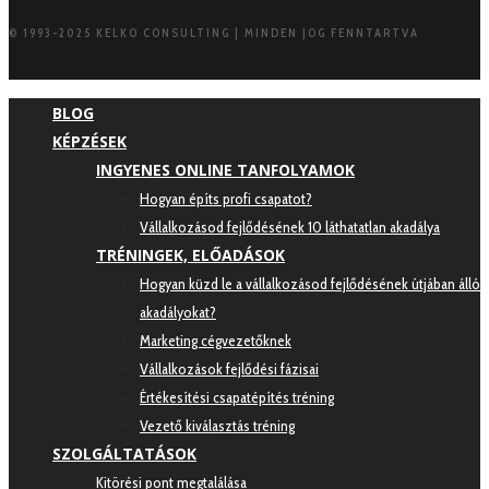
© 1993-2025 KELKO CONSULTING | MINDEN JOG FENNTARTVA
BLOG
KÉPZÉSEK
INGYENES ONLINE TANFOLYAMOK
Hogyan építs profi csapatot?
Vállalkozásod fejlődésének 10 láthatatlan akadálya
TRÉNINGEK, ELŐADÁSOK
Hogyan küzd le a vállalkozásod fejlődésének útjában álló
akadályokat?
Marketing cégvezetőknek
Vállalkozások fejlődési fázisai
Értékesítési csapatépítés tréning
Vezető kiválasztás tréning
SZOLGÁLTATÁSOK
Kitörési pont megtalálása