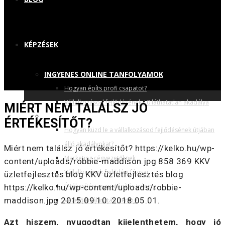
KÉPZÉSEK
INGYENES ONLINE TANFOLYAMOK
Hogyan építs profi csapatot?
Vállalkozásod fejlődésének 10 láthatatlan akadálya
MIÉRT NEM TALÁLSZ JÓ
TRÉNINGEK, ELŐADÁSOK
ÉRTÉKESÍTŐT?
Hogyan küzd le a vállalkozásod fejlődésének útjában
álló akadályokat?
Miért nem találsz jó értékesítőt?
https://kelko.hu/wp-
Marketing cégvezetőknek
content/uploads/robbie-maddison.jpg
858
369
KKV
Vállalkozások fejlődési fázisai
üzletfejlesztés blog
KKV üzletfejlesztés blog
Értékesítési csapatépítés tréning
https://kelko.hu/wp-content/uploads/robbie-
maddison.jpg
2015.09.10.
2018.05.01.
Vezető kiválasztás tréning
Azt hiszem, nyugodtan kijelenthetem, hogy jó