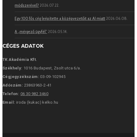
módszerével?
2026.07.22.
Egy 100 fős cég leépítette a középvezetőit az AI miatt
2026.06.08.
A „mérgező ügyfél”
2026.05.14.
CÉGES ADATOK
TK Akadémia Kft.
Székhely:
1016 Budapest, Zsolt utca 6/a.
Cégjegyzékszám:
03-09-102945
Adószám:
23863963-2-41
Telefon:
06 30 982 3460
Email:
iroda (kukac) kelko.hu