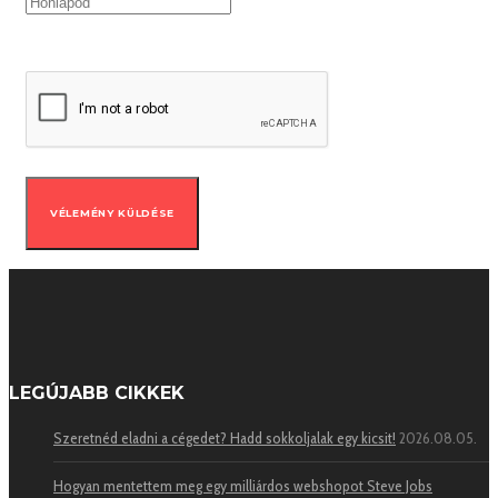
LEGÚJABB CIKKEK
Szeretnéd eladni a cégedet? Hadd sokkoljalak egy kicsit!
2026.08.05.
Hogyan mentettem meg egy milliárdos webshopot Steve Jobs